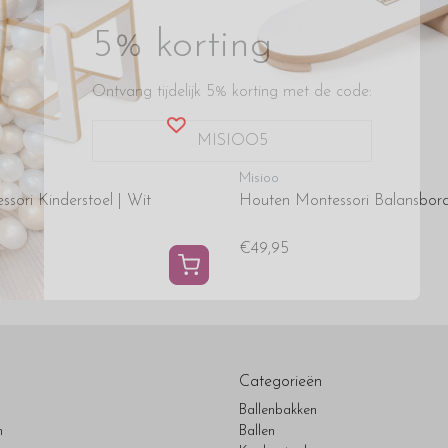
5% korting
Ontvang tijdelijk 5% korting met de code:
MISIOO5
Misioo
sori Kinderstoel | Wit
Houten Montessori Balansbord
€49,95
Categorieën
Ballenbakken
n
Ballen