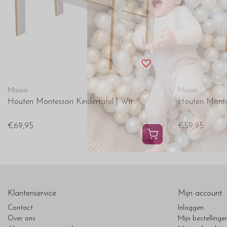
Misioo
Misioo
Houten Montessori Kindertafel | Wit
Houten Montes
€69,95
€59,95
Klantenservice
Mijn account
Contact
Inloggen
Over ons
Mijn bestellinge