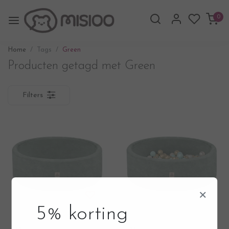
0
Home
Tags
Green
Producten getagd met Green
Filters
×
5% korting