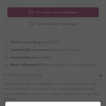
Toevoegen aan winkelwagen
Aan verlanglijst toevoegen
Gratis verzending
vanaf €60
Gemakkelijk retourneren
binnen 14 dagen
Gegarandeerd
speelplezier
Meer informatie?
Neem contact op over dit product
Productomschrijving
Creëer thuis je eigen speelparadijs met de comfortabele en veilige
Misioo ballenbak voor kinderen. Deze complete ballenbak wordt
inclusief 200 ballen van 6 cm
in de kleuren Pearl, Gold en Light Blue
geleverd.