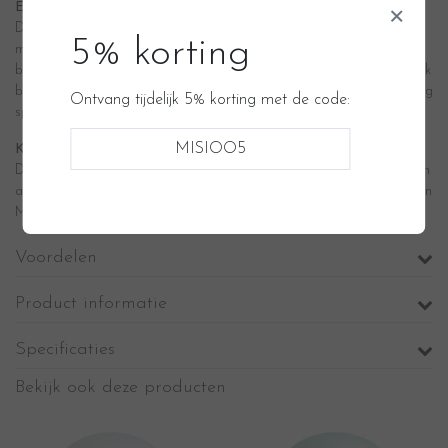
×
Een ballenbak, het perfecte cadeau voor de eerste verjaardag
De motorische ontwikkeling van een kind is belangrijk vanaf het
5% korting
moment van de geboorte. En in de eerste jaren is het dan ook
belangrijk om deze ontwikkeling goed te ondersteunen. Een ballenbak
biedt baby’s, peuters en kleuters een veilige plek om deze ontwikkeling
Ontvang tijdelijk 5% korting met de code:
spelenderwijs door te maken.
MISIOO5
Kwaliteit staat voorop
De Misioo ballenbadjes zijn voorzien van stevig en zacht foam en een
afneembare hoes. Dankzij het degelijke karakter kan de ballenbak van
Misioo tegen een stootje tijdens het spelen.
Voordelen
Product informatie
Specificaties
Bekijk ook deze producten