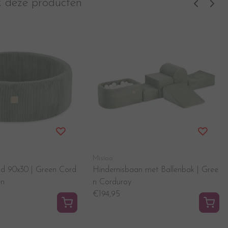
k deze producten
Misioo
nd 90x30 | Green Cord
Hindernisbaan met Ballenbak | Gree
en
n Corduroy
€194,95