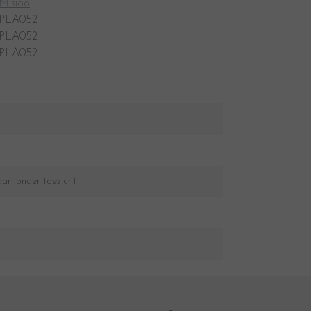
Misioo
PLA052
PLA052
PLA052
aar, onder toezicht