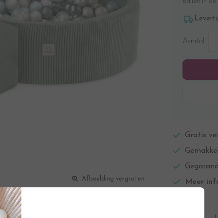
ballen in de 
Leverti
Aantal
Gratis ve
Gemakkel
Gegarand
Afbeelding vergroten
Meer inf