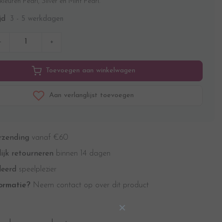
kleuren Pearl, Silver en Mint Pearl.
3 - 5 werkdagen
jd
-
+
Toevoegen aan winkelwagen
Aan verlanglijst toevoegen
rzending
vanaf €60
ijk retourneren
binnen 14 dagen
eerd
speelplezier
ormatie?
Neem contact op over dit product
×