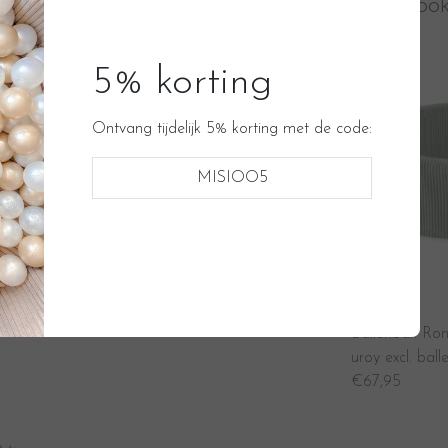
Bekijk oo
lenbak met trapje. Deze Misioo ballenbak wordt
 Silver en Mint Pearl.
5% korting
van de geboorte. En in de eerste jaren is het dan ook
Ontvang tijdelijk 5% korting met de code:
dt baby’s, peuters en kleuters een veilige plek om
MISIOO5
neembare hoes. Dankzij het degelijke karakter kan de
-10%
Misioo
Misioo
en Cor
Speelmat - Plush Nest Bloem - Gree
Ballenbak Ro
lver/
n Corduroy, 115 cm
uroy excl. ball
€112,50
€124,95
€67,95