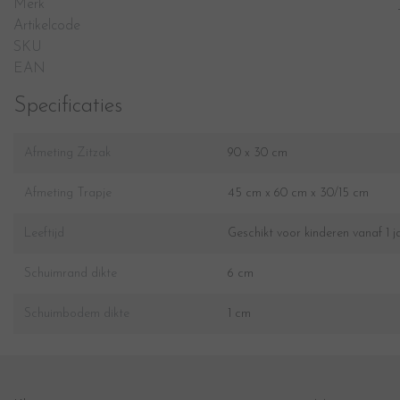
Merk
Artikelcode
SKU
EAN
Specificaties
Afmeting Zitzak
90 x 30 cm
Afmeting Trapje
45 cm x 60 cm x 30/15 cm
Leeftijd
Geschikt voor kinderen vanaf 1 j
Schuimrand dikte
6 cm
Schuimbodem dikte
1 cm