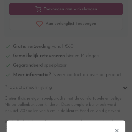
Toevoegen aan winkelwagen
Aan verlanglijst toevoegen
Gratis verzending
vanaf €60
Gemakkelijk retourneren
binnen 14 dagen
Gegarandeerd
speelplezier
Meer informatie?
Neem contact op over dit product
Productomschrijving
Creëer thuis je eigen speelparadijs met de comfortabele en veilige
Misioo ballenbak voor kinderen. Deze complete ballenbak wordt
inclusief 200 ballen van 6 cm
in de kleuren Pearl en Gold geleverd.
Een ballenbak, het perfecte cadeau voor de eerste verjaardag
×
De motorische ontwikkeling van een kind is belangrijk vanaf het