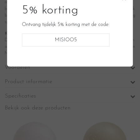
moment van de geboorte. En in de eerste jaren is het dan ook
5% korting
belangrijk om deze ontwikkeling goed te ondersteunen. Een ballenbak
biedt baby’s, peuters en kleuters een veilige plek om deze ontwikkeling
spelenderwijs door te maken.
Ontvang tijdelijk 5% korting met de code:
Kwaliteit staat voorop
MISIOO5
De Misioo ballenbadjes zijn voorzien van stevig en zacht foam en een
afneembare hoes. Dankzij het degelijke karakter kan de ballenbak van
Misioo tegen een stootje tijdens het spelen.
Voordelen
Product informatie
Specificaties
Bekijk ook deze producten