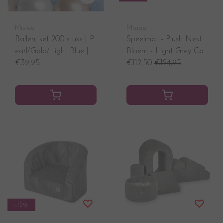
Misioo
Misioo
Ballen, set 200 stuks | P
Speelmat - Plush Nest
earl/Gold/Light Blue | 6
Bloem - Light Grey Cor
cm
€39,95
duroy, 115 cm
€112,50
€124,95
-15%