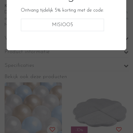
Kwaliteit staat voorop
Ontvang tijdelijk 5% korting met de code:
De Misioo ballenbadjes zijn voorzien van stevig en zacht foam en een
afneembare hoes. Dankzij het degelijke karakter kan de ballenbak van
MISIOO5
Misioo tegen een stootje tijdens het spelen.
Voordelen
Product informatie
Specificaties
Bekijk ook deze producten
-10%